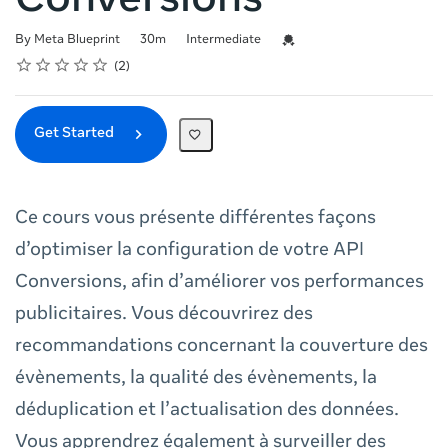
Conversions
Duration
Difficulty
Credential For Completion
By Meta Blueprint
30m
Intermediate
Rating
1 star
2 stars
3 stars
4 stars
5 stars
Average rating: 5.0
2 reviews
2
Get Started
Ce cours vous présente différentes façons
d’optimiser la configuration de votre API
Conversions, afin d’améliorer vos performances
publicitaires. Vous découvrirez des
recommandations concernant la couverture des
évènements, la qualité des évènements, la
déduplication et l’actualisation des données.
Vous apprendrez également à surveiller des