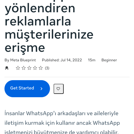
yönlendiren
reklamlarla
müşterilerinize
erişme
Duration
Difficulty
By Meta Blueprint
Published: Jul 14, 2022
15m
Beginner
Rating
1 star
2 stars
3 stars
4 stars
5 stars
Average rating: 5.0
3 reviews
Credential For Completion
3
Get Started
İnsanlar WhatsApp'ı arkadaşları ve aileleriyle
iletişim kurmak için kullanır ancak WhatsApp
işletmenizi büyütmenize de yardımcı olabilir.